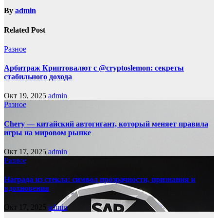
By
admin
Related Post
Разное
Арбитраж Криптовалют с @cryptoslemon: секреты
стабильного дохода
Окт 19, 2025
admin
Разное
Chery — китайский автогигант, который меняет правила
игры на мировом рынке
Окт 17, 2025
admin
Разное
Награда из стекла: символ прозрачности, признания и
вдохновения
Окт 17, 2025
admin