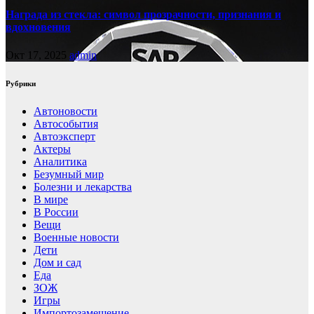
Награда из стекла: символ прозрачности, признания и
вдохновения
Окт 17, 2025
admin
Рубрики
Автоновости
Автособытия
Автоэксперт
Актеры
Аналитика
Безумный мир
Болезни и лекарства
В мире
В России
Вещи
Военные новости
Дети
Дом и сад
Еда
ЗОЖ
Игры
Импортозамещение