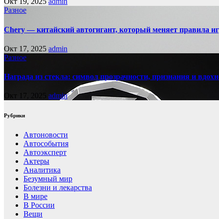
Окт 19, 2025
admin
Разное
Chery — китайский автогигант, который меняет правила 
Окт 17, 2025
admin
Разное
Награда из стекла: символ прозрачности, признания и вдох
Окт 17, 2025
admin
Рубрики
Автоновости
Автособытия
Автоэксперт
Актеры
Аналитика
Безумный мир
Болезни и лекарства
В мире
В России
Вещи