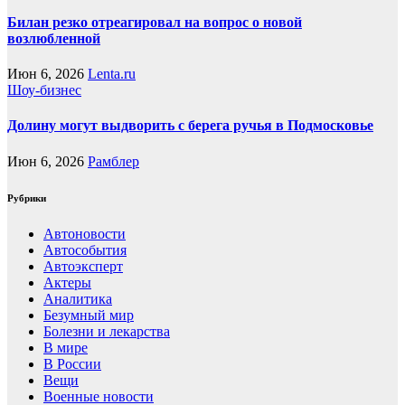
Билан резко отреагировал на вопрос о новой
возлюбленной
Июн 6, 2026
Lenta.ru
Шоу-бизнес
Долину могут выдворить с берега ручья в Подмосковье
Июн 6, 2026
Рамблер
Рубрики
Автоновости
Автособытия
Автоэксперт
Актеры
Аналитика
Безумный мир
Болезни и лекарства
В мире
В России
Вещи
Военные новости