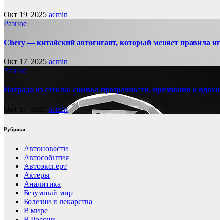
Окт 19, 2025
admin
Разное
Chery — китайский автогигант, который меняет правила 
Окт 17, 2025
admin
Разное
Награда из стекла: символ прозрачности, признания и вдох
Окт 17, 2025
admin
Рубрики
Автоновости
Автособытия
Автоэксперт
Актеры
Аналитика
Безумный мир
Болезни и лекарства
В мире
В России