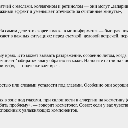
тчей с маслами, коллагеном и ретинолом — они могут „запарив
нажный эффект и уменьшает отечность за считанные минуты», — 
самом деле это скорее «маска в мини-формате» — быстрая помощ
ают в важных ситуациях: перед съемкой, деловой встречей, пер
у краю. Это может вызвать раздражение, особенно летом, когда
ачинает ‘забирать» влагу обратно из кожи. Наносите патчи на ч
минут)«, — подчеркивает врач.
хостью или следами усталости под глазами. Особенно они хороши
 в зоне под глазами, при склонности к аллергии на косметику 
ть проблему», — говорит косметолог. Совет: если у вас чувстви
е спокойных увлажняющих компонентов.