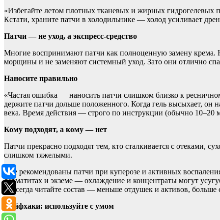
«Избегайте летом плотных тканевых и жирных гидрогелевых па
Кстати, храните патчи в холодильнике — холод усиливает дре
Патчи — не уход, а экспресс-средство
Многие воспринимают патчи как полноценную замену крема. На 
морщины и не заменяют системный уход. Зато они отлично спас
Наносите правильно
«Частая ошибка — наносить патчи слишком близко к ресничном
держите патчи дольше положенного. Когда гель высыхает, он н
века. Время действия — строго по инструкции (обычно 10–20 
Кому подходят, а кому — нет
Патчи прекрасно подходят тем, кто сталкивается с отеками, су
слишком тяжелыми.
«Не рекомендованы патчи при куперозе и активных воспалениях
дерматитах и экземе — охлаждение и концентраты могут усугуби
И всегда читайте состав — меньше отдушек и активов, больш
Лайфхаки: используйте с умом