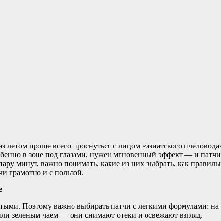
аз летом проще всего проснуться с лицом «азиатского пчеловод
обенно в зоне под глазами, нужен мгновенный эффект — и патчи с
пару минут, важно понимать, какие из них выбрать, как правиль
чи грамотно и с пользой.
е
тыми. Поэтому важно выбирать патчи с легкими формулами: на о
или зеленым чаем — они снимают отеки и освежают взгляд.