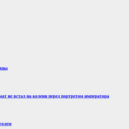
емцы
ат не встал на колени перед портретом императора
оголем