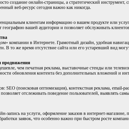
осто создание онлайн-страницы, а стратегический инструмент,
енный веб-ресурс сегодня важно как никогда.
тенциальным клиентам информацию о вашем продукте или услуге 
т географию вашей аудитории и позволяет обслуживать клиентов
ства
ом» компании в Интернете. Грамотный дизайн, удобная навигац
. В то же время отсутствие сайта или его устаревший вид могу
и продвижения
 дешевле, чем печатная реклама, выставочные стенды или телеви
жности обновления контента без дополнительных вложений и ин
: SEO (поисковая оптимизация), контекстная реклама, email-ра
.) позволяет отслеживать поведение пользователей, выявлять са
н-запись на услуги, оформление заказов в интернет-магазине, 
бработки заявок, что особенно важно при быстром росте компан