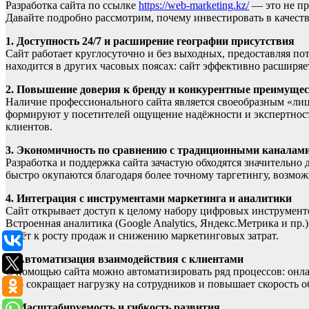
Разработка сайта по ссылке
https://web-marketing.kz/
— это не пр
Давайте подробно рассмотрим, почему инвестировать в качеств
1. Доступность 24/7 и расширение географии присутствия
Сайт работает круглосуточно и без выходных, предоставляя по
находится в других часовых поясах: сайт эффективно расширяе
2. Повышение доверия к бренду и конкурентные преимуще
Наличие профессионального сайта является своеобразным «лиц
формируют у посетителей ощущение надёжности и экспертности
клиентов.
3. Экономичность по сравнению с традиционными каналам
Разработка и поддержка сайта зачастую обходятся значительно
быстро окупаются благодаря более точному таргетингу, возмо
4. Интеграция с инструментами маркетинга и аналитики
Сайт открывает доступ к целому набору цифровых инструментов
Встроенная аналитика (Google Analytics, Яндекс.Метрика и пр
ведёт к росту продаж и снижению маркетинговых затрат.
5. Автоматизация взаимодействия с клиентами
С помощью сайта можно автоматизировать ряд процессов: онлай
Это сокращает нагрузку на сотрудников и повышает скорость о
6. Масштабируемость и гибкость развития