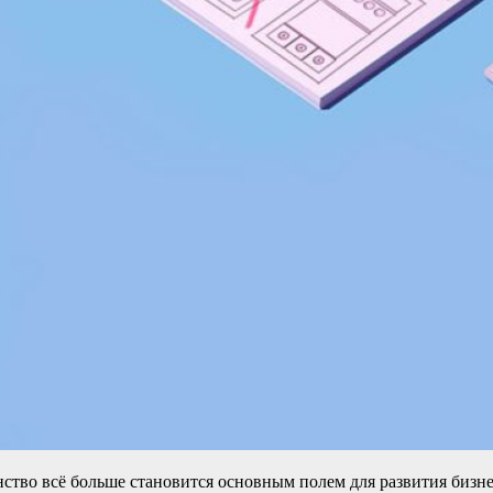
ство всё больше становится основным полем для развития бизне