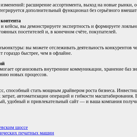
ю изменений: расширение ассортимента, выход на новые рынки,
нтегрируется дополнительный функционал без серьёзного вмешат
 контента
 и кейсы, вы демонстрируете экспертность и формируете лояльн
оянных посетителей и, в конечном счёте, покупателей.
нъюнктуры: вы можете отслеживать деятельность конкурентов че
т гораздо быстрее, чем в офлайне.
ий
омогает организовать внутренние коммуникации, хранение баз з
ению новых процессов.
с, способный стать мощным драйвером роста бизнеса. Инвестиц
атрат, автоматизации операций и гибкости масштабирования. В
й, удобный и привлекательный сайт — и ваша компания получи
евским шоссе
фических печатных машин