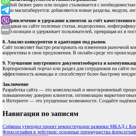
Любой бизнес рано или поздно сталкивается с необходимость
легко масштабируется: добавляются новые разделы, модули, и
7. Привлечение и удержание клиентов за счёт качественного
Создавая на сайте полезные статьи, видеоролики, инфографику
SEO-позиции и удерживает пользователей, превращая их в пост
8. Анализ конкурентов и адаптация под рынок
Сайт позволяет быстро реагировать на изменения рыночной ко
коррективы в свои предложения. В онлайн-среде это происходи
9. Улучшение внутреннего документооборота и коммуникац
Корпоративный портал или раздел для сотрудников на сайте п
эффективность команды и способствует более быстрому внедр
Заключение
Разработка сайта — это комплексный и многоуровневый процес
повышенному доверию клиентов, оптимизации маркетинговых з
в Интернете — это упущенные возможности. Создайте надёжны
Навигация по записям
Собянин утвердил проект реконструкции развязки МКАД с Ки
Флексография в действии: основные преимущества флексогра