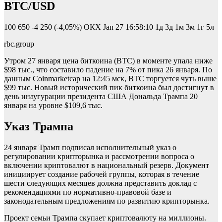
BTC/USD
100 650
-4 250 (-4,05%)
ОКХ
Jan 27 16:58:10
1д 3д 1м 3м 1г 5л
rbc.group
Утром 27 января цена биткоина (BTC) в моменте упала ниже
$98 тыс., что составило падение на 7% от пика 26 января. По
данным Coinmarketcap на 12:45 мск, BTC торгуется чуть выше
$99 тыс. Новый исторический пик биткоина был достигнут в
день инаугурации президента США Дональда Трампа 20
января на уровне $109,6 тыс.
Указ Трампа
24 января Трамп
подписал исполнительный указ о
регулировании крипторынка и рассмотрении вопроса о
включении криптовалют в национальный резерв. Документ
инициирует создание рабочей группы, которая в течение
шести следующих месяцев должна представить доклад с
рекомендациями по нормативно-правовой базе и
законодательным предложениям по развитию крипторынка.
Проект семьи Трампа скупает криптовалюту на миллионы.