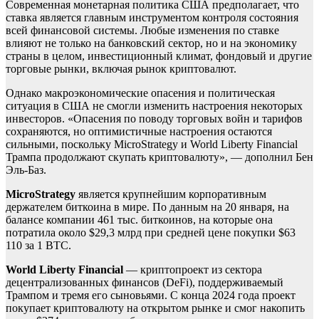
Современная монетарная политика США предполагает, что
ставка является главным инструментом контроля состояния
всей финансовой системы. Любые изменения по ставке
влияют не только на банковский сектор, но и на экономику
страны в целом, инвестиционный климат, фондовый и другие
торговые рынки, включая рынок криптовалют.
Однако макроэкономические опасения и политическая
ситуация в США не смогли изменить настроения некоторых
инвесторов. «Опасения по поводу торговых войн и тарифов
сохраняются, но оптимистичные настроения остаются
сильными, поскольку MicroStrategy и World Liberty Financial
Трампа продолжают скупать криптовалюту», — дополнил Бен
Эль-Баз.
MicroStrategy
является крупнейшим корпоративным
держателем биткоина в мире. По данным на 20 января, на
балансе компании 461 тыс. биткоинов, на которые она
потратила около $29,3 млрд при средней цене покупки $63
110 за 1 BTC.
World Liberty Financial
— криптопроект из сектора
децентрализованных финансов (DeFi), поддерживаемый
Трампом и тремя его сыновьями. С конца 2024 года проект
покупает криптовалюту на открытом рынке и смог накопить