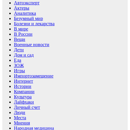
Автоэксперт
Актеры
Аналитика
Безумный мир
Болезни и лекарства
В мире
В России
Вещи
Военные новости
Дети
Дом и сад
Еда
ЗОЖ
Игры
Импортозамещение
Интернет
Истории
Компании
Культура
Лайфхаки
Личный счет
Люди
Места
Мнения
Народная медицина