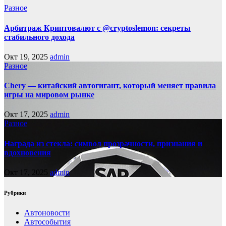
Разное
Арбитраж Криптовалют с @cryptoslemon: секреты
стабильного дохода
Окт 19, 2025
admin
Разное
Chery — китайский автогигант, который меняет правила
игры на мировом рынке
Окт 17, 2025
admin
Разное
Награда из стекла: символ прозрачности, признания и
вдохновения
Окт 17, 2025
admin
Рубрики
Автоновости
Автособытия