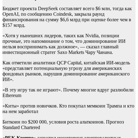
Бюджет проекта DeepSeek составляет всего $6 млн, тогда как
OpenAI, по сообщению Coindesk, закрыла раунд
финансирования на сумму $6,6 млрд при оценке более чем в
$157 млрд.
«Хотя у нынешних лидеров, таких как Nvidia, позиции
прочные, это напоминание о том, что доминирование ИИ
нельзя воспринимать как должное», — сказал главный
инвестиционный стратег Saxo Markets
Чару Чанана.
Как отметили аналитики QCP Capital, китайская ИИ-модель
«представляет потенциальную угрозу для американских
фондовых рынков, нарушив доминирование американского
ИИ».
«В эту игру так не играют». Почему многие вдруг разлюбили
Ethereum
«Киты» против новичков. Кто покупал мемкоин Трампа и кто
на нем заработал
Биткоин по $200 000, условия роста альткоинов. Прогноз
Standard Chartered
«РБК-Крипто»
запустил мониторинг криптовалютных