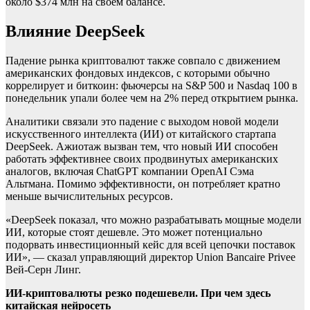
около $374 млн на своем балансе.
Влияние DeepSeek
Падение рынка криптовалют также совпало с движением
американских фондовых индексов, с которыми обычно
коррелирует и биткоин: фьючерсы на S&P 500 и Nasdaq 100 в
понедельник упали более чем на 2% перед открытием рынка.
Аналитики связали это падение с выходом новой модели
искусственного интеллекта (ИИ) от китайского стартапа
DeepSeek. Ажиотаж вызван тем, что новый ИИ способен
работать эффективнее своих продвинутых американских
аналогов, включая ChatGPT компании OpenAI Сэма
Альтмана. Помимо эффективности, он потребляет кратно
меньше вычислительных ресурсов.
«DeepSeek показал, что можно разрабатывать мощные модели
ИИ, которые стоят дешевле. Это может потенциально
подорвать инвестиционный кейс для всей цепочки поставок
ИИ», — сказал управляющий директор Union Bancaire Privee
Вей-Серн Линг.
ИИ-криптовалюты резко подешевели. При чем здесь
китайская нейросеть