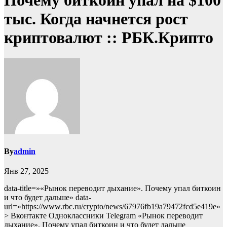
Почему биткоин упал на $100
тыс. Когда начнется рост
криптовалют :: РБК.Крипто
By
admin
Янв 27, 2025
data-title=»«Рынок переводит дыхание». Почему упал биткоин
и что будет дальше» data-
url=»https://www.rbc.ru/crypto/news/67976fb19a79472fcd5e419e»
> Вконтакте Одноклассники Telegram «Рынок переводит
дыхание». Почему упал биткоин и что будет дальше