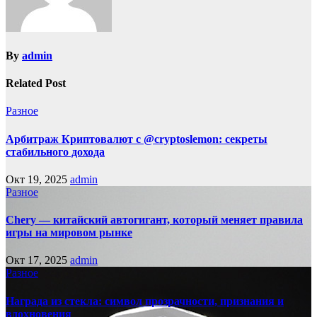
By
admin
Related Post
Разное
Арбитраж Криптовалют с @cryptoslemon: секреты
стабильного дохода
Окт 19, 2025
admin
Разное
Chery — китайский автогигант, который меняет правила
игры на мировом рынке
Окт 17, 2025
admin
Разное
Награда из стекла: символ прозрачности, признания и
вдохновения