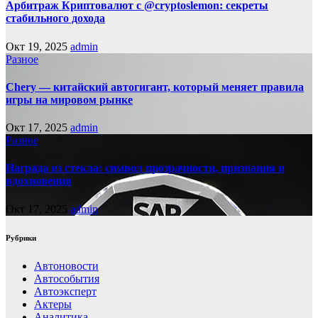
Арбитраж Криптовалют с @cryptoslemon: секреты
стабильного дохода
Окт 19, 2025
admin
Разное
Chery — китайский автогигант, который меняет правила
игры на мировом рынке
Окт 17, 2025
admin
Разное
Награда из стекла: символ прозрачности, признания и
вдохновения
Окт 17, 2025
admin
Рубрики
Автоновости
Автособытия
Автоэксперт
Актеры
Аналитика