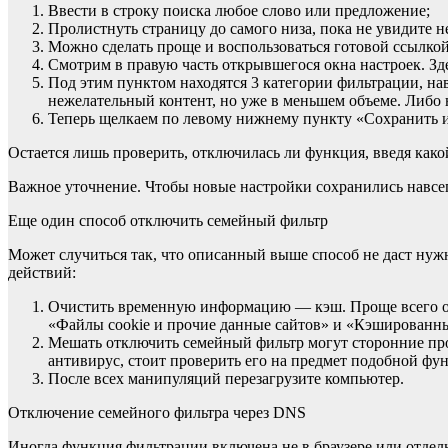
Ввести в строку поиска любое слово или предложение;
Пролистнуть страницу до самого низа, пока не увидите н
Можно сделать проще и воспользоваться готовой ссылкой
Смотрим в правую часть открывшегося окна настроек. Зд
Под этим пунктом находятся 3 категории фильтрации, на
нежелательный контент, но уже в меньшем объеме. Либо н
Теперь щелкаем по левому нижнему пункту «Сохранить и
Остается лишь проверить, отключилась ли функция, введя како
Важное уточнение. Чтобы новые настройки сохранились навсег
Еще один способ отключить семейный фильтр
Может случиться так, что описанный выше способ не даст нужн
действий:
Очистить временную информацию — кэш. Проще всего отк
«Файлы cookie и прочие данные сайтов» и «Кэшированн
Мешать отключить семейный фильтр могут сторонние прог
антивирус, стоит проверить его на предмет подобной фу
После всех манипуляций перезагрузите компьютер.
Отключение семейного фильтра через DNS
Иногда функция фильтрации включена не в браузере или отдель