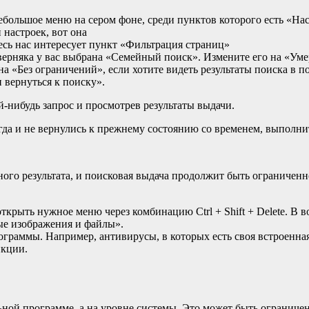
ебольшое меню на сером фоне, среди пунктов которого есть «На
 настроек, вот она
есь нас интересует пункт «Фильтрация страниц»
верняка у вас выбрана «Семейный поиск». Измените его на «Ум
а «Без ограничений», если хотите видеть результаты поиска в п
 вернуться к поиску».
й-нибудь запрос и просмотрев результаты выдачи.
да и не вернулись к прежнему состоянию со временем, выполнит
ого результата, и поисковая выдача продолжит быть ограниченн
рыть нужное меню через комбинацию Ctrl + Shift + Delete. В 
ые изображения и файлы».
раммы. Например, антивирусы, в которых есть своя встроенная
нкции.
ной программе, а на уровне системы. Это может быть ограничен