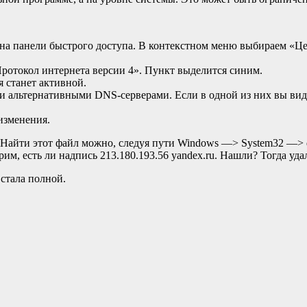
а панели быстрого доступа. В контекстном меню выбираем «Це
отокол интернета версии 4». Пункт выделится синим.
я станет активной.
 альтернативными DNS-серверами. Если в одной из них вы видит
изменения.
. Найти этот файл можно, следуя пути Windows —> System32 —> 
им, есть ли надпись 213.180.193.56 yandex.ru. Нашли? Тогда уд
 стала полной.