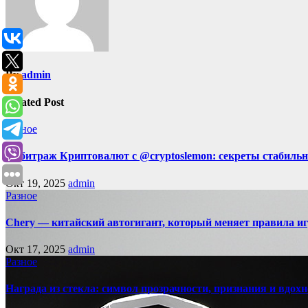
By
admin
Related Post
Разное
Арбитраж Криптовалют с @cryptoslemon: секреты стабильн
Окт 19, 2025
admin
Разное
Chery — китайский автогигант, который меняет правила 
Окт 17, 2025
admin
Разное
Награда из стекла: символ прозрачности, признания и вдох