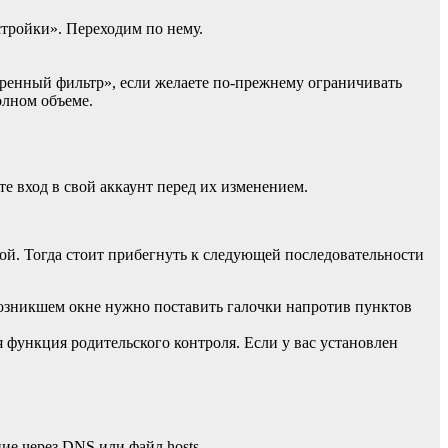
стройки». Переходим по нему.
еренный фильтр», если желаете по-прежнему ограничивать
олном объеме.
е вход в свой аккаунт перед их изменением.
ой. Тогда стоит прибегнуть к следующей последовательности
возникшем окне нужно поставить галочки напротив пунктов
 функция родительского контроля. Если у вас установлен
ие через DNS или файл hosts.