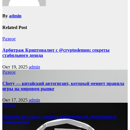
By
admin
Related Post
Разное
Арбитраж Криптовалют с @cryptoslemon: секреты
стабильного дохода
Окт 19, 2025
admin
Разное
Chery — китайский автогигант, который меняет правила
игры на мировом рынке
Окт 17, 2025
admin
Разное
Награда из стекла: символ прозрачности, признания и
вдохновения