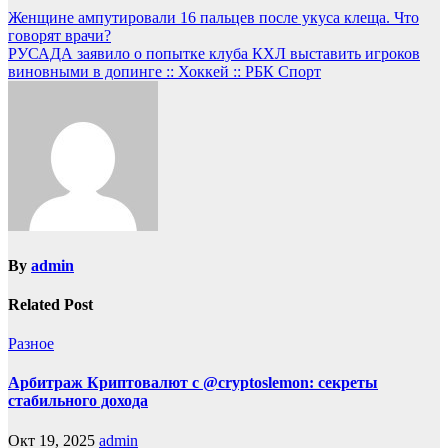
Женщине ампутировали 16 пальцев после укуса клеща. Что
говорят врачи?
РУСАДА заявило о попытке клуба КХЛ выставить игроков
виновными в допинге :: Хоккей :: РБК Спорт
By
admin
Related Post
Разное
Арбитраж Криптовалют с @cryptoslemon: секреты
стабильного дохода
Окт 19, 2025
admin