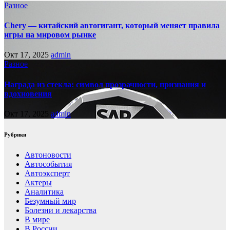
Разное
Chery — китайский автогигант, который меняет правила
игры на мировом рынке
Окт 17, 2025
admin
Разное
Награда из стекла: символ прозрачности, признания и
вдохновения
Окт 17, 2025
admin
Рубрики
Автоновости
Автособытия
Автоэксперт
Актеры
Аналитика
Безумный мир
Болезни и лекарства
В мире
В России