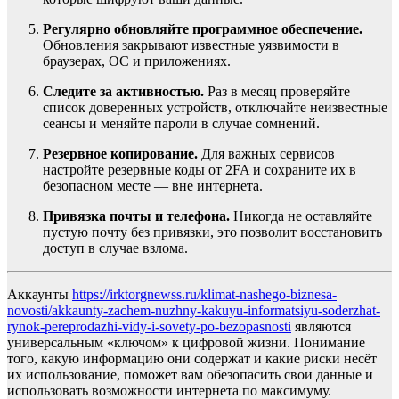
Регулярно обновляйте программное обеспечение.
Обновления закрывают известные уязвимости в
браузерах, ОС и приложениях.
Следите за активностью.
Раз в месяц проверяйте
список доверенных устройств, отключайте неизвестные
сеансы и меняйте пароли в случае сомнений.
Резервное копирование.
Для важных сервисов
настройте резервные коды от 2FA и сохраните их в
безопасном месте — вне интернета.
Привязка почты и телефона.
Никогда не оставляйте
пустую почту без привязки, это позволит восстановить
доступ в случае взлома.
Аккаунты
https://irktorgnewss.ru/klimat-nashego-biznesa-
novosti/akkaunty-zachem-nuzhny-kakuyu-informatsiyu-soderzhat-
rynok-pereprodazhi-vidy-i-sovety-po-bezopasnosti
являются
универсальным «ключом» к цифровой жизни. Понимание
того, какую информацию они содержат и какие риски несёт
их использование, поможет вам обезопасить свои данные и
использовать возможности интернета по максимуму.