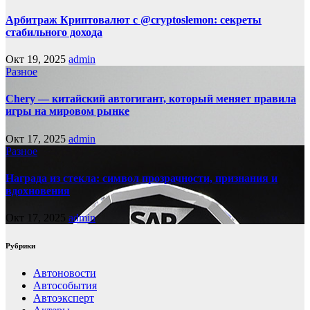
Арбитраж Криптовалют с @cryptoslemon: секреты
стабильного дохода
Окт 19, 2025
admin
Разное
Chery — китайский автогигант, который меняет правила
игры на мировом рынке
Окт 17, 2025
admin
Разное
Награда из стекла: символ прозрачности, признания и
вдохновения
Окт 17, 2025
admin
Рубрики
Автоновости
Автособытия
Автоэксперт