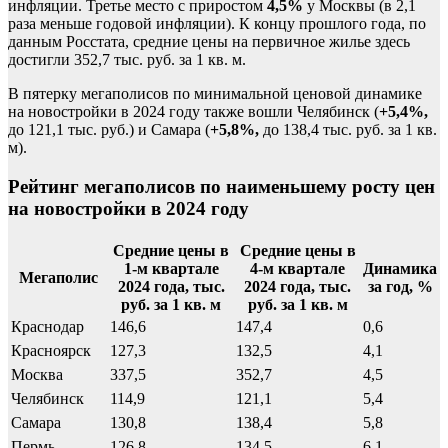
инфляции. Третье место с приростом
4,5%
у Москвы (в 2,1
раза меньше годовой инфляции). К концу прошлого года, по
данным Росстата, средние цены на первичное жилье здесь
достигли 352,7 тыс. руб. за 1 кв. м.
В пятерку мегаполисов по минимальной ценовой динамике
на новостройки в 2024 году также вошли Челябинск (
+5,4%,
до 121,1 тыс. руб.) и Самара (
+5,8%,
до 138,4 тыс. руб. за 1 кв.
м).
Рейтинг мегаполисов по наименьшему росту цен
на новостройки в 2024 году
Средние цены в
Средние цены в
1-м квартале
4-м квартале
Динамика
Мегаполис
2024 года, тыс.
2024 года, тыс.
за год, %
руб. за 1 кв. м
руб. за 1 кв. м
Краснодар
146,6
147,4
0,6
Красноярск
127,3
132,5
4,1
Москва
337,5
352,7
4,5
Челябинск
114,9
121,1
5,4
Самара
130,8
138,4
5,8
Пермь
126,8
134,5
6,1