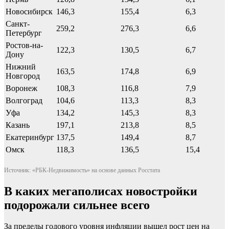
Новосибирск
146,3
155,4
6,3
Санкт-
259,2
276,3
6,6
Петербург
Ростов-на-
122,3
130,5
6,7
Дону
Нижний
163,5
174,8
6,9
Новгород
Воронеж
108,3
116,8
7,9
Волгоград
104,6
113,3
8,3
Уфа
134,2
145,3
8,3
Казань
197,1
213,8
8,5
Екатеринбург
137,5
149,4
8,7
Омск
118,3
136,5
15,4
Источник: «РБК-Недвижимость» на основе данных Росстата
В каких мегаполисах новостройки
подорожали сильнее всего
За пределы годового уровня инфляции вышел рост цен на