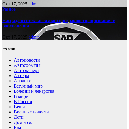
Окт 17, 2025
admin
Разное
Награда из стекла: символ прозрачности, признания и
вдохновения
Окт 17, 2025
admin
Рубрики
Автоновости
Автособытия
Автоэксперт
Актеры
Аналитика
Безумный мир
Болезни и лекарства
В мире
В России
Вещи
Военные новости
Дети
Дом и сад
Еда