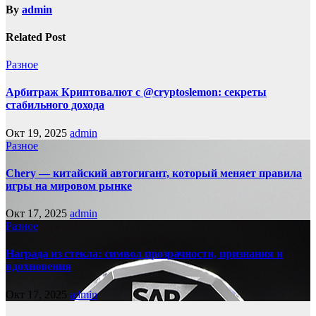
By
admin
Related Post
Разное
Арбитраж Криптовалют с @cryptoslemon: секреты
стабильного дохода
Окт 19, 2025
admin
Разное
Chery — китайский автогигант, который меняет правила
игры на мировом рынке
Окт 17, 2025
admin
Разное
Награда из стекла: символ прозрачности, признания и
вдохновения
Окт 17, 2025
admin