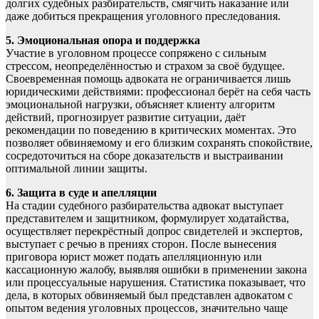
долгих судебных разбирательств, смягчить наказание или
даже добиться прекращения уголовного преследования.
5. Эмоциональная опора и поддержка
Участие в уголовном процессе сопряжено с сильным
стрессом, неопределённостью и страхом за своё будущее.
Своевременная помощь адвоката не ограничивается лишь
юридическими действиями: профессионал берёт на себя часть
эмоциональной нагрузки, объясняет клиенту алгоритм
действий, прогнозирует развитие ситуации, даёт
рекомендации по поведению в критических моментах. Это
позволяет обвиняемому и его близким сохранять спокойствие,
сосредоточиться на сборе доказательств и выстраивании
оптимальной линии защиты.
6. Защита в суде и апелляции
На стадии судебного разбирательства адвокат выступает
представителем и защитником, формулирует ходатайства,
осуществляет перекрёстный допрос свидетелей и экспертов,
выступает с речью в прениях сторон. После вынесения
приговора юрист может подать апелляционную или
кассационную жалобу, выявляя ошибки в применении закона
или процессуальные нарушения. Статистика показывает, что
дела, в которых обвиняемый был представлен адвокатом с
опытом ведения уголовных процессов, значительно чаще