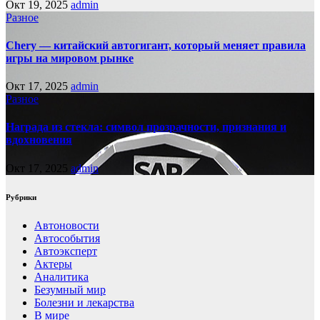
Окт 19, 2025
admin
Разное
Chery — китайский автогигант, который меняет правила
игры на мировом рынке
Окт 17, 2025
admin
Разное
Награда из стекла: символ прозрачности, признания и
вдохновения
Окт 17, 2025
admin
Рубрики
Автоновости
Автособытия
Автоэксперт
Актеры
Аналитика
Безумный мир
Болезни и лекарства
В мире