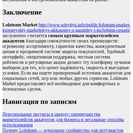
Заключение
Lolzteam Market
http://www.sobytiya.info/public/lolzteam-market-
krupneyshiy-marketpleys-akkauntov-s-garantiey-i-luchshimi-cenami
заслуженно считается
самым крупным маркетплейсом
аккаунтов
благодаря совокупности своих преимуществ:
огромному ассортименту, гарантии качества, конкурентным
ценам и прозрачной системе защиты покупателей. Удобный
интерфейс, оперативная поддержка, честная система
рейтингов и регулярные акции делают эту платформу лучшим
выбором для тех, кто ценит надёжность, скорость и выгодные
условия. Если вы ищете проверенный источник аккаунтов для
социальных сетей, игр или любых других сервисов, Lolzteam
Market предоставляет всё необходимое для комфортных и
безопасных сделок.
Навигация по записям
Персональные ресурсы в аренду: преимущества
маркетплейсов аккаунтов для бизнеса и легальные способы
использования
Почему Lolzteam — идеальное сообщество для энтузиастов