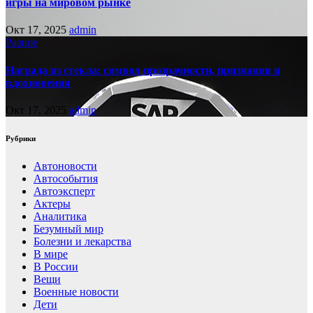
игры на мировом рынке
Окт 17, 2025
admin
Разное
Награда из стекла: символ прозрачности, признания и
вдохновения
Окт 17, 2025
admin
Рубрики
Автоновости
Автособытия
Автоэксперт
Актеры
Аналитика
Безумный мир
Болезни и лекарства
В мире
В России
Вещи
Военные новости
Дети