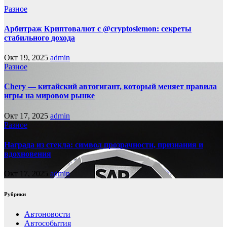
Разное
Арбитраж Криптовалют с @cryptoslemon: секреты
стабильного дохода
Окт 19, 2025
admin
Разное
Chery — китайский автогигант, который меняет правила
игры на мировом рынке
Окт 17, 2025
admin
Разное
Награда из стекла: символ прозрачности, признания и
вдохновения
Окт 17, 2025
admin
Рубрики
Автоновости
Автособытия