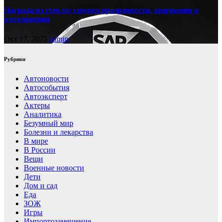
Награда из стекла: символ прозрачности, признания и
вдохновения
Окт 17, 2025
admin
Рубрики
Автоновости
Автособытия
Автоэксперт
Актеры
Аналитика
Безумный мир
Болезни и лекарства
В мире
В России
Вещи
Военные новости
Дети
Дом и сад
Еда
ЗОЖ
Игры
Импортозамещение