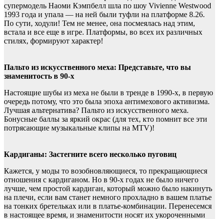
супермодель Наоми Кэмпбелл шла по шоу Vivienne Westwood
1993 года и упала — на ней были туфли на платформе 8.26.
По сути, ходули! Тем не менее, она посмеялась над этим,
встала и все еще в игре. Платформы, во всех их различных
стилях, формируют характер!
Пальто из искусственного меха: Представьте, что вы
знаменитость в 90-х
Настоящие шубы из меха не были в тренде в 1990-х, в первую
очередь потому, что это была эпоха антимехового активизма.
Лучшая альтернатива? Пальто из искусственного меха.
Бонусные баллы за яркий окрас (для тех, кто помнит все эти
потрясающие музыкальные клипы на MTV)!
Кардиганы: Застегните всего несколько пуговиц
Кажется, у моды то возобновляющиеся, то прекращающиеся
отношения с кардиганом. Но в 90-х годах не было ничего
лучше, чем простой кардиган, который можно было накинуть
на плечи, если вам станет немного прохладно в вашем платье
на тонких бретельках или в платье-комбинации. Перенесемся
в настоящее время, и знаменитости носят их укороченными