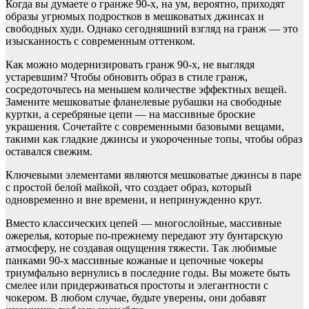
Когда вы думаете о гранже 90-х, на ум, вероятно, приходят
образы угрюмых подростков в мешковатых джинсах и
свободных худи. Однако сегодняшний взгляд на гранж — это
изысканность с современным оттенком.
Как можно модернизировать гранж 90-х, не выглядя
устаревшим? Чтобы обновить образ в стиле гранж,
сосредоточьтесь на меньшем количестве эффектных вещей.
Замените мешковатые фланелевые рубашки на свободные
куртки, а серебряные цепи — на массивные броские
украшения. Сочетайте с современными базовыми вещами,
такими как гладкие джинсы и укороченные топы, чтобы образ
оставался свежим.
Ключевыми элементами являются мешковатые джинсы в паре
с простой белой майкой, что создает образ, который
одновременно и вне времени, и непринужденно крут.
Вместо классических цепей — многослойные, массивные
ожерелья, которые по-прежнему передают эту бунтарскую
атмосферу, не создавая ощущения тяжести. Так любимые
панками 90-х массивные кожаные и цепочные чокеры
триумфально вернулись в последние годы. Вы можете быть
смелее или придерживаться простоты и элегантности с
чокером. В любом случае, будьте уверены, они добавят