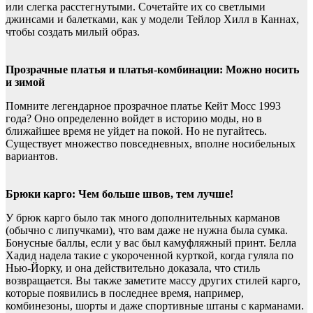
или слегка расстегнутыми. Сочетайте их со светлыми
джинсами и балетками, как у модели Тейлор Хилл в Каннах,
чтобы создать милый образ.
Прозрачные платья и платья-комбинации: Можно носить
и зимой
Помните легендарное прозрачное платье Кейт Мосс 1993
года? Оно определенно войдет в историю моды, но в
ближайшее время не уйдет на покой. Но не пугайтесь.
Существует множество повседневных, вполне носибельных
вариантов.
Брюки карго: Чем больше швов, тем лучше!
У брюк карго было так много дополнительных карманов
(обычно с липучками), что вам даже не нужна была сумка.
Бонусные баллы, если у вас был камуфляжный принт. Белла
Хадид надела такие с укороченной курткой, когда гуляла по
Нью-Йорку, и она действительно доказала, что стиль
возвращается. Вы также заметите массу других стилей карго,
которые появились в последнее время, например,
комбинезоны, шорты и даже спортивные штаны с карманами.