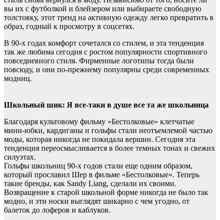
вы их с футболкой и блейзером или выбираете свободную
толстовку, этот тренд на активную одежду легко превратить в
образ, годный к просмотру в соцсетях.
В 90-х годах комфорт сочетался со стилем, и эта тенденция
так же любима сегодня с ростом популярности спортивного
повседневного стиля. Фирменные логотипы тогда были
повсюду, и они по-прежнему популярны среди современных
модниц.
Школьный шик: Я все-таки в душе все та же школьница
Благодаря культовому фильму «Бестолковые» клетчатые
мини-юбки, кардиганы и гольфы стали неотъемлемой частью
моды, которая никогда не покидала вершин. Сегодня эта
тенденция переосмысливается в более темных тонах и свежих
силуэтах.
Гольфы школьниц 90-х годов стали еще одним образом,
который прославил Шер в фильме «Бестолковые». Теперь
такие бренды, как Sandy Liang, сделали их своими.
Возвращение к старой школьной форме никогда не было так
модно, и эти носки выглядят шикарно с чем угодно, от
балеток до лоферов и каблуков.