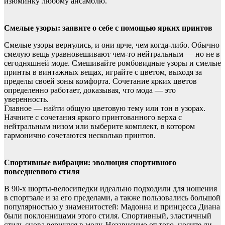
изюминку любому ансамблю.
Смелые узоры: заявите о себе с помощью ярких принтов
Смелые узоры вернулись, и они ярче, чем когда-либо. Обычно
смелую вещь уравновешивают чем-то нейтральным — но не в
сегодняшней моде. Смешивайте ромбовидные узоры и смелые
принты в винтажных вещах, играйте с цветом, выходя за
пределы своей зоны комфорта. Сочетание ярких цветов
определенно работает, доказывая, что мода — это
уверенность.
Главное — найти общую цветовую тему или тон в узорах.
Начните с сочетания яркого принтованного верха с
нейтральным низом или выберите комплект, в котором
гармонично сочетаются несколько принтов.
Спортивные вибрации: эволюция спортивного
повседневного стиля
В 90-х шорты-велосипедки идеально подходили для ношения
в спортзале и за его пределами, а также пользовались большой
популярностью у знаменитостей: Мадонна и принцесса Диана
были поклонницами этого стиля. Спортивный, эластичный
стиль снова вернулся в моду. Независимо от того, носите ли