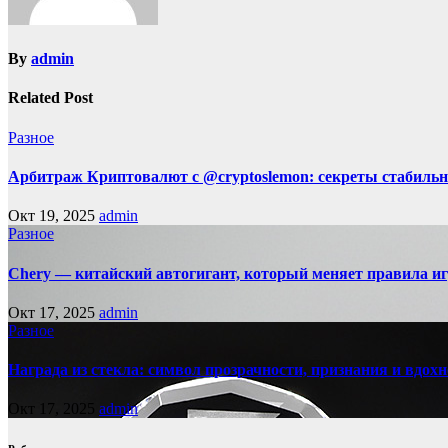
By
admin
Related Post
Разное
Арбитраж Криптовалют с @cryptoslemon: секреты стабильн
Окт 19, 2025
admin
Разное
Chery — китайский автогигант, который меняет правила 
Окт 17, 2025
admin
Разное
Награда из стекла: символ прозрачности, признания и вдох
Окт 17, 2025
admin