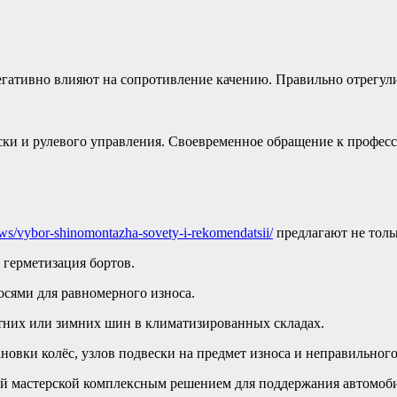
егативно влияют на сопротивление качению. Правильно отрегул
ки и рулевого управления. Своевременное обращение к професс
ws/vybor-shinomontazha-sovety-i-rekomendatsii/
предлагают не толь
, герметизация бортов.
осями для равномерного износа.
етних или зимних шин в климатизированных складах.
тановки колёс, узлов подвески на предмет износа и неправильног
 мастерской комплексным решением для поддержания автомоби