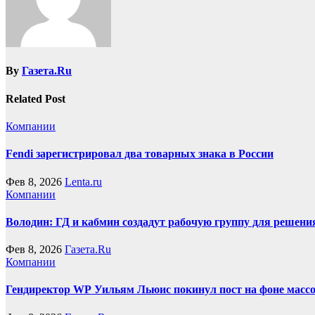
By
Газета.Ru
Related Post
Компании
Fendi зарегистрировал два товарных знака в России
Фев 8, 2026
Lenta.ru
Компании
Володин: ГД и кабмин создадут рабочую группу для решен
Фев 8, 2026
Газета.Ru
Компании
Гендиректор WP Уильям Льюис покинул пост на фоне масс