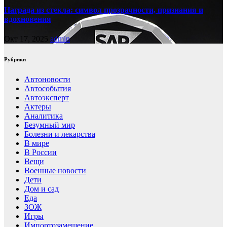
Награда из стекла: символ прозрачности, признания и
вдохновения
Окт 17, 2025
admin
Рубрики
Автоновости
Автособытия
Автоэксперт
Актеры
Аналитика
Безумный мир
Болезни и лекарства
В мире
В России
Вещи
Военные новости
Дети
Дом и сад
Еда
ЗОЖ
Игры
Импортозамещение