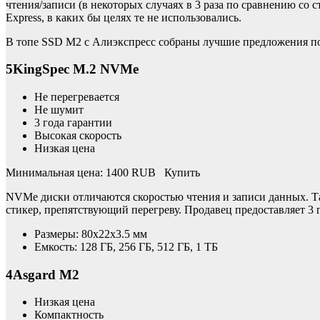
чтения/записи (в некоторых случаях в 3 раза по сравнению со
Express, в каких бы целях те не использовались.
В топе SSD M2 с Алиэкспресс собраны лучшие предложения по
5KingSpec M.2 NVMe
Не перегревается
Не шумит
3 года гарантии
Высокая скорость
Низкая цена
Минимальная цена: 1400 RUB Купить
NVMe диски отличаются скоростью чтения и записи данных. Та
стикер, препятствующий перегреву. Продавец предоставляет 3 г
Размеры: 80x22x3.5 мм
Емкость: 128 ГБ, 256 ГБ, 512 ГБ, 1 ТБ
4Asgard M2
Низкая цена
Компактность