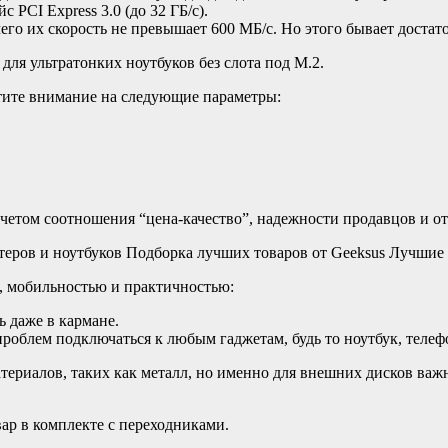
 PCI Express 3.0 (до 32 ГБ/с).
чего их скорость не превышает 600 МБ/с. Но этого бывает доста
ля ультратонких ноутбуков без слота под М.2.
атите внимание на следующие параметры:
учетом соотношения “цена-качество”, надежности продавцов и о
теров и ноутбуков Подборка лучших товаров от Geeksus Лучши
, мобильностью и практичностью:
ь даже в кармане.
облем подключаться к любым гаджетам, будь то ноутбук, телефо
ериалов, таких как металл, но именно для внешних дисков важно
вар в комплекте с переходниками.