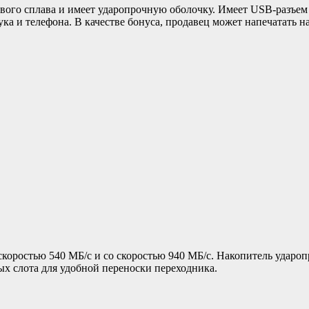
ого сплава и имеет ударопрочную оболочку. Имеет USB-разъем 
а и телефона. В качестве бонуса, продавец может напечатать на
 скоростью 540 МБ/с и со скоростью 940 МБ/с. Накопитель удар
х слота для удобной переноски переходника.