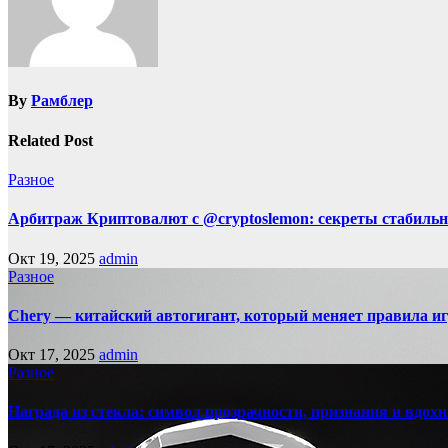
By
Рамблер
Related Post
Разное
Арбитраж Криптовалют с @cryptoslemon: секреты стабильн
Окт 19, 2025
admin
Разное
Chery — китайский автогигант, который меняет правила 
Окт 17, 2025
admin
Разное
Награда из стекла: символ прозрачности, признания и вдох