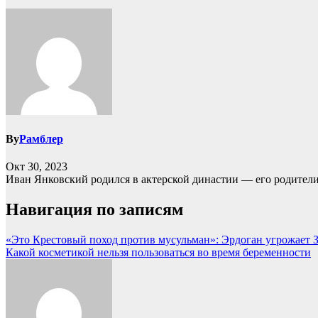
By
Рамблер
Окт 30, 2023
Иван Янковский родился в актерской династии — его родител
Навигация по записям
«Это Крестовый поход против мусульман»: Эрдоган угрожает З
Какой косметикой нельзя пользоваться во время беременности