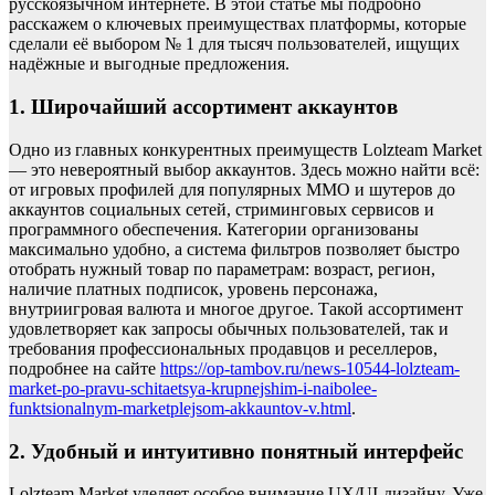
русскоязычном интернете. В этой статье мы подробно
расскажем о ключевых преимуществах платформы, которые
сделали её выбором № 1 для тысяч пользователей, ищущих
надёжные и выгодные предложения.
1. Широчайший ассортимент аккаунтов
Одно из главных конкурентных преимуществ Lolzteam Market
— это невероятный выбор аккаунтов. Здесь можно найти всё:
от игровых профилей для популярных ММО и шутеров до
аккаунтов социальных сетей, стриминговых сервисов и
программного обеспечения. Категории организованы
максимально удобно, а система фильтров позволяет быстро
отобрать нужный товар по параметрам: возраст, регион,
наличие платных подписок, уровень персонажа,
внутриигровая валюта и многое другое. Такой ассортимент
удовлетворяет как запросы обычных пользователей, так и
требования профессиональных продавцов и реселлеров,
подробнее на сайте
https://op-tambov.ru/news-10544-lolzteam-
market-po-pravu-schitaetsya-krupnejshim-i-naibolee-
funktsionalnym-marketplejsom-akkauntov-v.html
.
2. Удобный и интуитивно понятный интерфейс
Lolzteam Market уделяет особое внимание UX/UI-дизайну. Уже