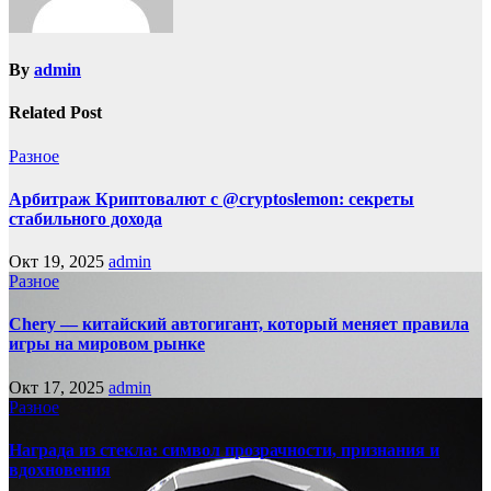
By
admin
Related Post
Разное
Арбитраж Криптовалют с @cryptoslemon: секреты
стабильного дохода
Окт 19, 2025
admin
Разное
Chery — китайский автогигант, который меняет правила
игры на мировом рынке
Окт 17, 2025
admin
Разное
Награда из стекла: символ прозрачности, признания и
вдохновения