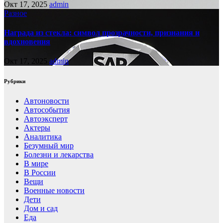
Окт 17, 2025
admin
Разное
Награда из стекла: символ прозрачности, признания и
вдохновения
Окт 17, 2025
admin
Рубрики
Автоновости
Автособытия
Автоэксперт
Актеры
Аналитика
Безумный мир
Болезни и лекарства
В мире
В России
Вещи
Военные новости
Дети
Дом и сад
Еда