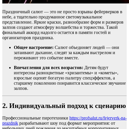
Праздничный салют — это не просто взрывы фейерверков в
небе, а тщательно продуманное светомузыкальное
представление. Яркие краски, разнообразие форм и размеров
залпов создают атмосферу волшебства и торжества. Такой
финальный аккорд надолго остается в памяти гостей и
организаторов праздника.
Общее настроение:
Салют объединяет людей — они
затаивают дыхание, следят за каждым выстрелом и
переживают это событие вместе.
Впечатления для всех возрастов:
Детям будут
интересны разноцветные «хризантемы» и «кометы»,
взрослые оценят богатую палитру спецэффектов, а
старшему поколению понравится классическое звучание
залпов.
2. Индивидуальный подход к сценарию
Профессиональные пиротехники
https://profsalut.ru/fejerverk-na-
prazdnik
разрабатывают шоу под формат мероприятия: от
небольших дней рождения до масштабных корпоративных