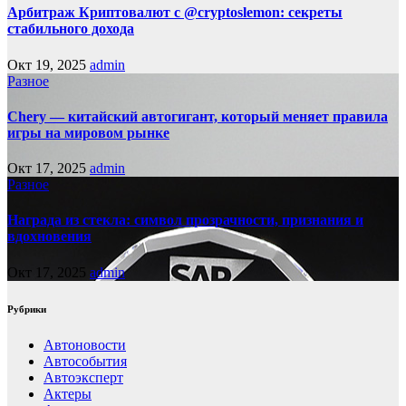
Арбитраж Криптовалют с @cryptoslemon: секреты
стабильного дохода
Окт 19, 2025
admin
Разное
Chery — китайский автогигант, который меняет правила
игры на мировом рынке
Окт 17, 2025
admin
Разное
Награда из стекла: символ прозрачности, признания и
вдохновения
Окт 17, 2025
admin
Рубрики
Автоновости
Автособытия
Автоэксперт
Актеры