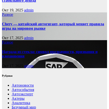
стабильного дохода
Окт 19, 2025
admin
Разное
Chery — китайский автогигант, который меняет правила
игры на мировом рынке
Окт 17, 2025
admin
Разное
Награда из стекла: символ прозрачности, признания и
вдохновения
Окт 17, 2025
admin
Рубрики
Автоновости
Автособытия
Автоэксперт
Актеры
Аналитика
Безумный мир