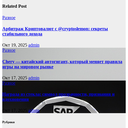
Related Post
Разное
Арбитраж Криптовалют с @cryptoslemon: секреты
стабильного дохода
Окт 19, 2025
admin
Разное
Chery — китайский автогигант, который меняет правила
игры на мировом рынке
Окт 17, 2025
admin
Разное
Награда из стекла: символ прозрачности, признания и
вдохновения
Окт 17, 2025
admin
Рубрики