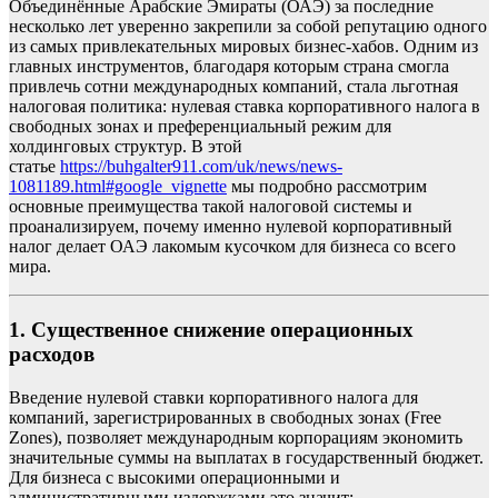
Объединённые Арабские Эмираты (ОАЭ) за последние
несколько лет уверенно закрепили за собой репутацию одного
из самых привлекательных мировых бизнес-хабов. Одним из
главных инструментов, благодаря которым страна смогла
привлечь сотни международных компаний, стала льготная
налоговая политика: нулевая ставка корпоративного налога в
свободных зонах и преференциальный режим для
холдинговых структур. В этой
статье
https://buhgalter911.com/uk/news/news-
1081189.html#google_vignette
мы подробно рассмотрим
основные преимущества такой налоговой системы и
проанализируем, почему именно нулевой корпоративный
налог делает ОАЭ лакомым кусочком для бизнеса со всего
мира.
1. Существенное снижение операционных
расходов
Введение нулевой ставки корпоративного налога для
компаний, зарегистрированных в свободных зонах (Free
Zones), позволяет международным корпорациям экономить
значительные суммы на выплатах в государственный бюджет.
Для бизнеса с высокими операционными и
административными издержками это значит: