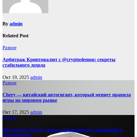
By
admin
Related Post
Разное
Арбитраж Криптовалют с @cryptoslemon: секреты
стабильного дохода
Окт 19, 2025
admin
Разное
Chery — китайский автогигант, который меняет правила
игры на мировом рынке
Окт 17, 2025
admin
Разное
Награда из стекла: символ прозрачности, признания и
вдохновения