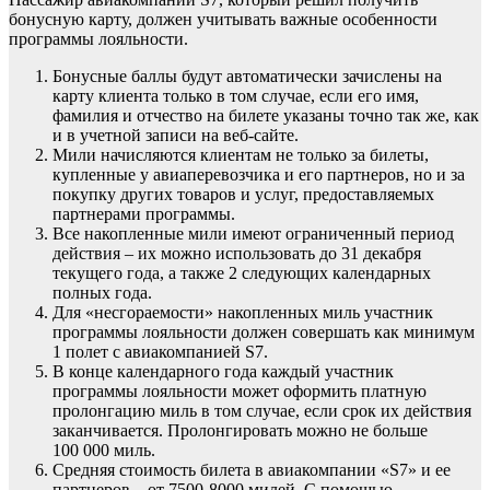
бонусную карту, должен учитывать важные особенности
программы лояльности.
Бонусные баллы будут автоматически зачислены на
карту клиента только в том случае, если его имя,
фамилия и отчество на билете указаны точно так же, как
и в учетной записи на веб-сайте.
Мили начисляются клиентам не только за билеты,
купленные у авиаперевозчика и его партнеров, но и за
покупку других товаров и услуг, предоставляемых
партнерами программы.
Все накопленные мили имеют ограниченный период
действия – их можно использовать до 31 декабря
текущего года, а также 2 следующих календарных
полных года.
Для «несгораемости» накопленных миль участник
программы лояльности должен совершать как минимум
1 полет с авиакомпанией S7.
В конце календарного года каждый участник
программы лояльности может оформить платную
пролонгацию миль в том случае, если срок их действия
заканчивается. Пролонгировать можно не больше
100 000 миль.
Средняя стоимость билета в авиакомпании «S7» и ее
партнеров – от 7500-8000 милей. С помощью