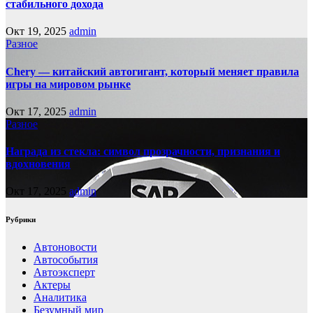
стабильного дохода
Окт 19, 2025
admin
Разное
Chery — китайский автогигант, который меняет правила
игры на мировом рынке
Окт 17, 2025
admin
Разное
Награда из стекла: символ прозрачности, признания и
вдохновения
Окт 17, 2025
admin
Рубрики
Автоновости
Автособытия
Автоэксперт
Актеры
Аналитика
Безумный мир