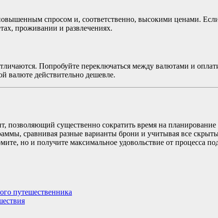
повышенным спросом и, соответственно, высокими ценами. Если 
ётах, проживании и развлечениях.
 отличаются. Попробуйте переключаться между валютами и оплати
кой валюте действительно дешевле.
, позволяющий существенно сократить время на планирование 
аммы, сравнивая разные варианты брони и учитывая все скрыты
номите, но и получите максимальное удовольствие от процесса п
ного путешественника
шествия