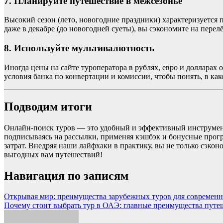
7. Планируйте путешествие в межсезонье
Высокий сезон (лето, новогодние праздники) характеризуется 
даже в декабре (до новогодней суеты), вы сэкономите на перел
8. Используйте мультивалютность
Иногда цены на сайте туроператора в рублях, евро и долларах
условия банка по конвертации и комиссии, чтобы понять, в ка
Подводим итоги
Онлайн-поиск туров — это удобный и эффективный инструмент
подписываясь на рассылки, применяя кэшбэк и бонусные прогр
затрат. Внедряя наши лайфхаки в практику, вы не только сэко
выгодных вам путешествий!
Навигация по записям
Открывая мир: преимущества зарубежных туров для современ
Почему стоит выбрать тур в ОАЭ: главные преимущества путе