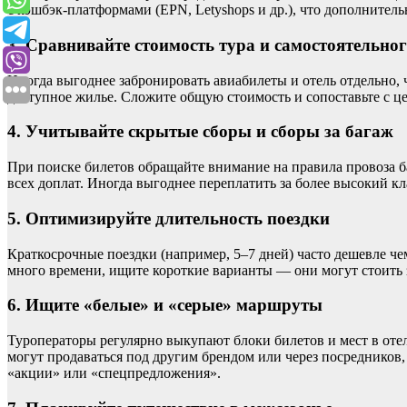
с кэшбэк-платформами (EPN, Letyshops и др.), что дополнитель
3. Сравнивайте стоимость тура и самостоятельно
Иногда выгоднее забронировать авиабилеты и отель отдельно, 
доступное жилье. Сложите общую стоимость и сопоставьте с це
4. Учитывайте скрытые сборы и сборы за багаж
При поиске билетов обращайте внимание на правила провоза б
всех доплат. Иногда выгоднее переплатить за более высокий кл
5. Оптимизируйте длительность поездки
Краткосрочные поездки (например, 5–7 дней) часто дешевле ч
много времени, ищите короткие варианты — они могут стоить 
6. Ищите «белые» и «серые» маршруты
Туроператоры регулярно выкупают блоки билетов и мест в от
могут продаваться под другим брендом или через посредников,
«акции» или «спецпредложения».