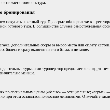
но снижает стоимость тура.
го бронирования
чем покупать пакетный тур. Проверьте оба варианта: в агрегато
ной готового тура. В большинстве случаев самостоятельная бро
агажа, дополнительные сборы за выбор места или оплату картой
асс билета и сразу включить в него багаж и питание.
ем длительные туры, если туроператор предлагает «стандартные
значительно меньше.
елях по специальным ценам («белые» — официальные; «серые» —
 но при этом оставаться полностью легальными. Отмечайте такие