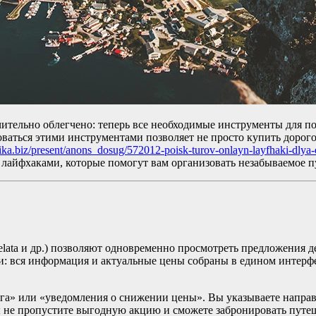
тельно облегчено: теперь все необходимые инструменты для по
ваться этими инструментами позволяет не просто купить дорого
aika.biz/present/anons_dosug/572012-poisk-turov-onlayn-layfhaki-dlya
айфхаками, которые помогут вам организовать незабываемое пу
velata и др.) позволяют одновременно просмотреть предложения д
ти: вся информация и актуальные цены собраны в едином интерф
» или «уведомления о снижении цены». Вы указываете направле
вы не пропустите выгодную акцию и сможете забронировать путе