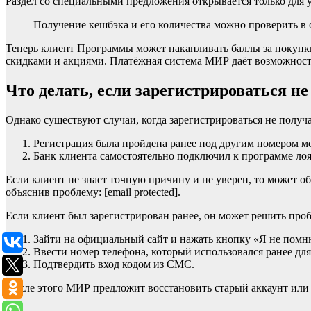
Раздел со специальными предложения открывается только для
Получение кешбэка и его количества можно проверить 
Теперь клиент Программы может накапливать баллы за покупки
скидками и акциями. Платёжная система МИР даёт возможность 
Что делать, если зарегистрироваться не
Однако существуют случаи, когда зарегистрироваться не получ
Регистрация была пройдена ранее под другим номером м
Банк клиента самостоятельно подключил к программе ло
Если клиент не знает точную причину и не уверен, то может о
объяснив проблему: [email protected].
Если клиент был зарегистрирован ранее, он может решить про
Зайти на официальный сайт и нажать кнопку «Я не помн
Ввести номер телефона, который использовался ранее для
Подтвердить вход кодом из СМС.
После этого МИР предложит восстановить старый аккаунт или