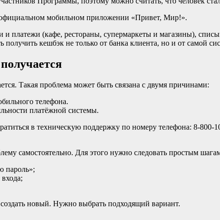
 участников Программы, поэтому можно считать, что человек с
в официальном мобильном приложении «Привет, Мир!».
 и платежи (кафе, рестораны, супермаркеты и магазины), списы
получить кешбэк не только от банка клиента, но и от самой сис
 получается
ается. Такая проблема может быть связана с двумя причинами:
обильного телефона.
яльности платёжной системы.
братиться в техническую поддержку по номеру телефона: 8-800-1
блему самостоятельно. Для этого нужно следовать простым шагам
ю пароль»;
 входа;
 создать новый. Нужно выбрать подходящий вариант.