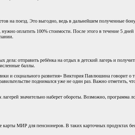
етов на поезд. Это выгодно, ведь в дальнейшем полученные бон
в, нужно оплатить 100% стоимости. После этого в течение 5 дне
пании.
ых дела: отправить ребёнка на отдых в детский лагерь и получи
ачисленные баллы.
омики и социального развития» Виктория Павлюшина говорит о т
правильтельстве поднимался уже не один раз. Важно отметить, ч
х лагерей значительно наберет обороты. Возможно, программа ло
 карты МИР для пенсионеров. В таких карточных продуктах бе