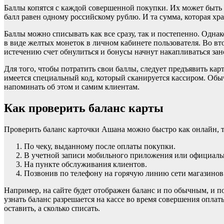
Баллы копятся с каждой совершенной покупки. Их может быть 
балл равен одному российскому рублю. И та сумма, которая хр
Баллы можно списывать как все сразу, так и постепенно. Одна
в виде желтых монеток в личном кабинете пользователя. Во вто
истечению счет обнулиться и бонусы начнут накапливаться зан
Для того, чтобы потратить свои баллы, следует предъявить кар
имеется специальный код, который сканируется кассиром. Обыч
напоминать об этом и самим клиентам.
Как проверить баланс карты
Проверить баланс карточки Ашана можно быстро как онлайн, та
По чеку, выданному после оплаты покупки.
В учетной записи мобильного приложения или официальн
На пункте обслуживания клиентов.
Позвонив по телефону на горячую линию сети магазино
Например, на сайте будет отображен баланс и по обычным, и п
узнать баланс разрешается на кассе во время совершения опла
оставить, а сколько списать.