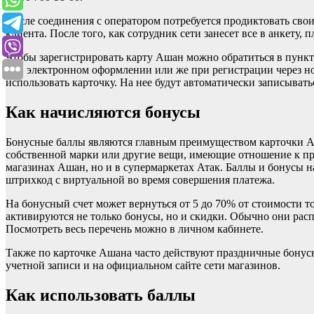
После соединения с оператором потребуется продиктовать свои
клиента. После того, как сотрудник сети занесет все в анкету, 
Чтобы зарегистрировать карту Ашан можно обратиться в пункт
при электронном оформлении или же при регистрации через но
использовать карточку. На нее будут автоматически записыват
Как начисляются бонусы
Бонусные баллы являются главным преимуществом карточки Аш
собственной марки или другие вещи, имеющие отношение к про
магазинах Ашан, но и в супермаркетах Атак. Баллы и бонусы н
штрихкод с виртуальной во время совершения платежа.
На бонусный счет может вернуться от 5 до 70% от стоимости 
активируются не только бонусы, но и скидки. Обычно они расп
Посмотреть весь перечень можно в личном кабинете.
Также по карточке Ашана часто действуют праздничные бону
учетной записи и на официальном сайте сети магазинов.
Как использовать баллы