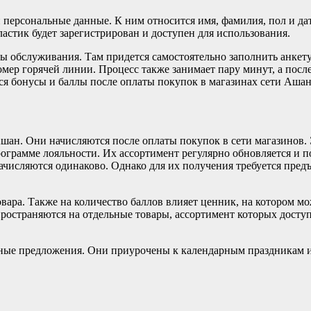
 персональные данные. К ним относится имя, фамилия, пол и да
пластик будет зарегистрирован и доступен для использования.
ы обслуживания. Там придется самостоятельно заполнить анкет
мер горячей линии. Процесс также занимает пару минут, а пос
ься бонусы и баллы после оплаты покупок в магазинах сети Ашан
ан. Они начисляются после оплаты покупок в сети магазинов. 
грамме лояльности. Их ассортимент регулярно обновляется и п
ачисляются одинаково. Однако для их получения требуется пред
товара. Также на количество баллов влияет ценник, на котором
ространяются на отдельные товары, ассортимент которых доступ
сные предложения. Они приурочены к календарным праздникам 