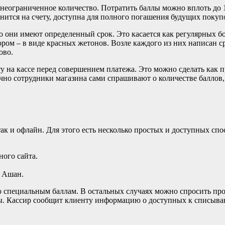
неограниченное количество. Потратить баллы можно вплоть до 10
анится на счету, доступна для полного погашения будущих покуп
ко они имеют определенный срок. Это касается как регулярных б
ром – в виде красных жетонов. Возле каждого из них написан ср
ово.
ту на кассе перед совершением платежа. Это можно сделать как 
но сотрудники магазина сами спрашивают о количестве баллов, 
к и офлайн. Для этого есть несколько простых и доступных спо
ого сайта.
в Ашан.
о специальным баллам. В остальных случаях можно спросить про
ты. Кассир сообщит клиенту информацию о доступных к списыван