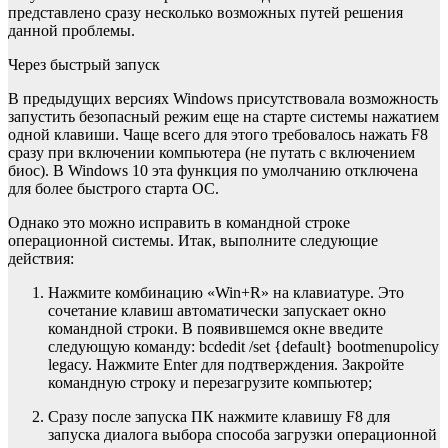
представлено сразу несколько возможных путей решения
данной проблемы.
Через быстрый запуск
В предыдущих версиях Windows присутствовала возможность
запустить безопасный режим еще на старте системы нажатием
одной клавиши. Чаще всего для этого требовалось нажать F8
сразу при включении компьютера (не путать с включением
биос). В Windows 10 эта функция по умолчанию отключена
для более быстрого старта ОС.
Однако это можно исправить в командной строке
операционной системы. Итак, выполните следующие
действия:
Нажмите комбинацию «Win+R» на клавиатуре. Это
сочетание клавиш автоматически запускает окно
командной строки. В появившемся окне введите
следующую команду: bcdedit /set {default} bootmenupolicy
legacy. Нажмите Enter для подтверждения. Закройте
командную строку и перезагрузите компьютер;
Сразу после запуска ПК нажмите клавишу F8 для
запуска диалога выбора способа загрузки операционной