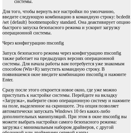
системы.
Для того, чтобы вернуть все настройки по умолчанию,
введите следующую комбинацию в командную строку: bcdedit
/set {default} bootmenupolicy standard. Она деактивирует опцию
быстрого запуска безопасного режима и ускорит загрузку
операционной системы.
Через конфигурацию msconfig
Запуск безопасного режима через конфигурацию msconfig
также работает на предыдущих версиях операционной
системы. Для начала работы вам потребуется уже знакомым
способом (Win+R) запустить командную строку. В
появившемся окне введите комбинацию msconfig и нажмите
Enter.
Сразу после этого откроется новое окно, где уже можно
приступать к настройке системы. Перейдите на вкладку
«Загрузка», выберите свою операционную систему и нажмите
на поле, выделенное на скриншоте. Эта опция позволяет
автоматически запускать Windows 10 без каких-либо
дополнительных манипуляций. При этом в окне msconfig вы
можете выбрать настройки самого безопасного режима:
загрузка с минимальным набором драйверов, с другой
оболочкой или драйверами сетевой карты.