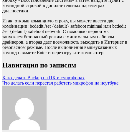
кнопку «Восстановление системы» а затем найдите пункт с
командной строкой в дополнительных параметрах
диагностики.
Итак, открыв командную строку, вы можете ввести две
комбинации: bcdedit /set {default} safeboot minimal или bcdedit
/set {default} safeboot network. С помощью первой мы
запускаем безопасный режим с минимальным набором
драйверов, а вторая дает возможность выходить в Интернет в
безопасном режиме. После выполнения вышеуказанных
команд нажмите Enter и перезагрузите компьютер.
Навигация по записям
Как сделать Backup на ПК и смартфонах
Что делать если перестал работать микрофон на ноутбуке