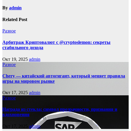
By
admin
Related Post
Разное
Арбитраж Криптовалют с @cryptoslemon: секреты
стабильного дохода
Окт 19, 2025
admin
Разное
Chery — китайский автогигант, который меняет правила
игры на мировом рынке
Окт 17, 2025
admin
Разное
Награда из стекла: символ прозрачности, признания и
вдохновения
Окт 17, 2025
admin