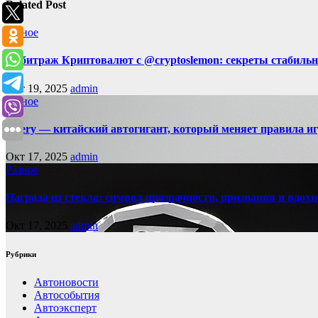
Related Post
Разное
Арбитраж Криптовалют с @cryptoslemon: секреты стабильн
Окт 19, 2025
admin
Разное
Chery — китайский автогигант, который меняет правила 
Окт 17, 2025
admin
Разное
Награда из стекла: символ прозрачности, признания и вдох
Окт 17, 2025
admin
Рубрики
Автоновости
Автособытия
Автоэксперт