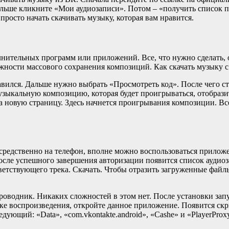
льше кликните «Мои аудиозаписи». Потом – «получить список пе
росто начать скачивать музыку, которая вам нравится.
нительных программ или приложений. Все, что нужно сделать, ос
ожности массового сохранения композиций. Как скачать музыку с
вился. Дальше нужно выбрать «Просмотреть код». После чего с
узыкальную композицию, которая будет проигрываться, отобрази
а новую страницу. Здесь начнется проигрывания композиции. Все
средственно на телефон, вполне можно воспользоваться приложе
осле успешного завершения авторизации появится список аудио
тствующего трека. Скачать. Чтобы отразить загруженные файлы,
оводник. Никаких сложностей в этом нет. После установки за
унке воспроизведения, откройте данное приложение. Появится с
ующий: «Data», «com.vkontakte.android», «Cashe» и «PlayerProx