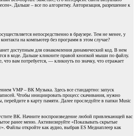
сен». Дальше – все по алгоритму. Авторизация, разрешение к
уществляется непосредственно в браузере. Тем не менее, у
 контакта на компьютер без программ в этом случае?
танет доступным для ознакомления динамический код. В нем
тся в коде. Дальше кликните правой кнопкой мыши по файлу.
, что вам потребуется, — кликнуть по значку, что отражает
нием VMP – ВК Музыка. Здесь все стандартно: запуск
записей. Чтобы инициировать процесс скачивания, нужно
 перейдите в карту памяти. Далее проследуйте в папки Music
пустите ВК. Начните воспроизведение любой привлекающей вас
крытое ранее меню. Активизируйте «Показывать скрытые
y». Файлы откройте как аудио, выбрав ES Медиаплеер как