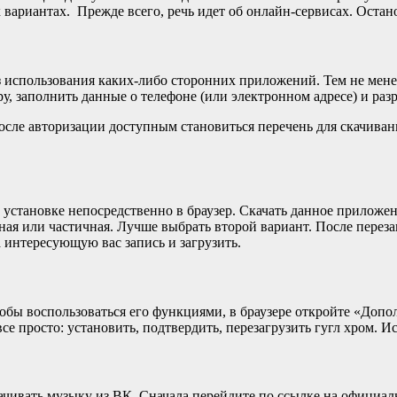
х вариантах. Прежде всего, речь идет об онлайн-сервисах. Оста
 использования каких-либо сторонних приложений. Тем не менее
у, заполнить данные о телефоне (или электронном адресе) и ра
осле авторизации доступным становиться перечень для скачиван
 установке непосредственно в браузер. Скачать данное приложе
лная или частичная. Лучше выбрать второй вариант. После пере
 интересующую вас запись и загрузить.
тобы воспользоваться его функциями, в браузере откройте «Доп
е просто: установить, подтвердить, перезагрузить гугл хром. Ис
чивать музыку из ВК. Сначала перейдите по ссылке на официаль