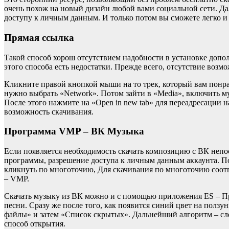
очень похож на новый дизайн любой вами социальной сети. Да
доступу к личным данным. И только потом вы сможете легко и п
Прямая ссылка
Такой способ хорош отсутствием надобности в установке допол
этого способа есть недостатки. Прежде всего, отсутствие возм
Кликните правой кнопкой мыши на то трек, который вам понра
нужно выбрать «Network». Потом зайти в «Media», включить м
После этого нажмите на «Open in new tab» для переадресации н
возможность скачивания.
Программа VMP – ВК Музыка
Если появляется необходимость скачать композицию с ВК непо
программы, разрешение доступа к личным данным аккаунта. П
кликнуть по многоточию, Для скачивания по многоточию соотве
– VMP.
Скачать музыку из ВК можно и с помощью приложения ES – Пр
песни. Сразу же после того, как появится синий цвет на полз
файлы» и затем «Список скрытых». Дальнейший алгоритм – след
способ открытия.