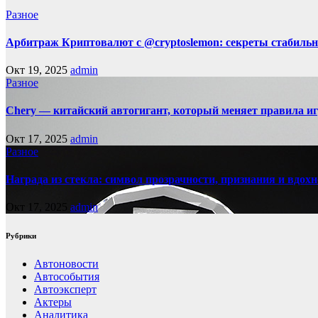
Разное
Арбитраж Криптовалют с @cryptoslemon: секреты стабильн
Окт 19, 2025
admin
Разное
Chery — китайский автогигант, который меняет правила 
Окт 17, 2025
admin
Разное
Награда из стекла: символ прозрачности, признания и вдох
Окт 17, 2025
admin
Рубрики
Автоновости
Автособытия
Автоэксперт
Актеры
Аналитика