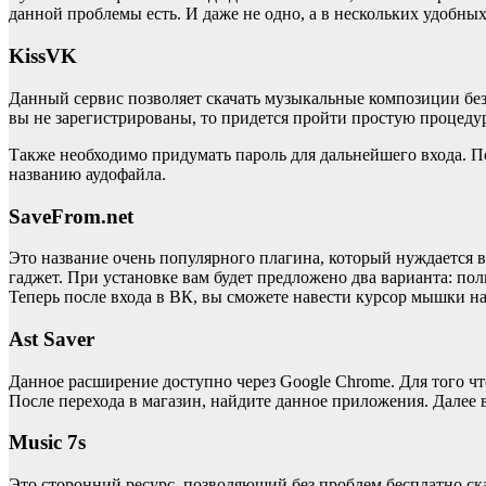
данной проблемы есть. И даже не одно, а в нескольких удобны
KissVK
Данный сервис позволяет скачать музыкальные композиции без
вы не зарегистрированы, то придется пройти простую процедур
Также необходимо придумать пароль для дальнейшего входа. П
названию аудофайла.
SaveFrom.net
Это название очень популярного плагина, который нуждается в
гаджет. При установке вам будет предложено два варианта: по
Теперь после входа в ВК, вы сможете навести курсор мышки на
Ast Saver
Данное расширение доступно через Google Chrome. Для того ч
После перехода в магазин, найдите данное приложения. Далее вс
Music 7s
Это сторонний ресурс, позволяющий без проблем бесплатно ска