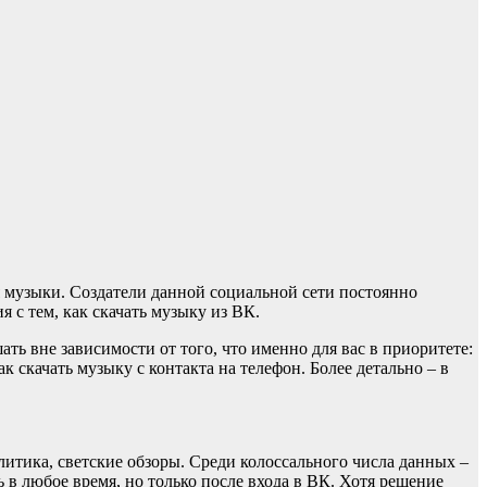
 музыки. Создатели данной социальной сети постоянно
 с тем, как скачать музыку из ВК.
ть вне зависимости от того, что именно для вас в приоритете:
к скачать музыку с контакта на телефон. Более детально – в
итика, светские обзоры. Среди колоссального числа данных –
в любое время, но только после входа в ВК. Хотя решение