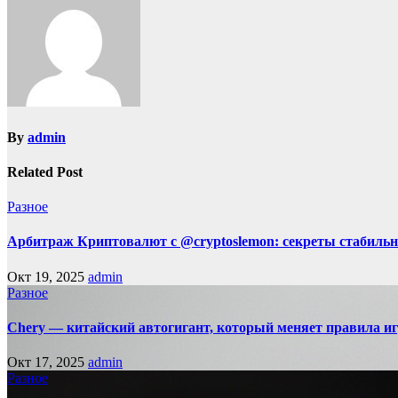
By
admin
Related Post
Разное
Арбитраж Криптовалют с @cryptoslemon: секреты стабильн
Окт 19, 2025
admin
Разное
Chery — китайский автогигант, который меняет правила 
Окт 17, 2025
admin
Разное