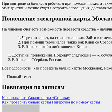
При контроле за балансом ребенком при помощи mos.ru, а так
этих действий можно будет настроить оповещения, доставляемые
Пополнение электронной карты Москв
На лицевой счет есть возможность перевести средства – налич
Через интернет, на страничке mos.ru. Зайти в отде
При помощи терминалов, таких как Киви со Сберб
В банках онлайн либо кошелек Киви;
Доступны приложения. Подойдут следующие — «Госуслу
В банке — Сбербанк России.
Все подробности, как проверить баланс карты Москвенок, мож
— Полный текст
Навигация по записям
Как проверить баланс карты «Стрелка»
Как проверить баланс карты Пятерочка по номеру карты