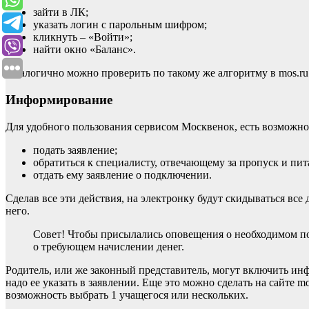
зайти в ЛК;
указать логин с парольным шифром;
кликнуть – «Войти»;
найти окно «Баланс».
Аналогично можно проверить по такому же алгоритму в mos.ru
Информирование
Для удобного пользования сервисом Москвенок, есть возможн
подать заявление;
обратиться к специалисту, отвечающему за пропуск и пит
отдать ему заявление о подключении.
Сделав все эти действия, на электронку будут скидываться все
него.
Совет! Чтобы присылались оповещения о необходимом по
о требующем начислении денег.
Родитель, или же законный представитель, могут включить инф
надо ее указать в заявлении. Еще это можно сделать на сайте 
возможность выбрать 1 учащегося или нескольких.