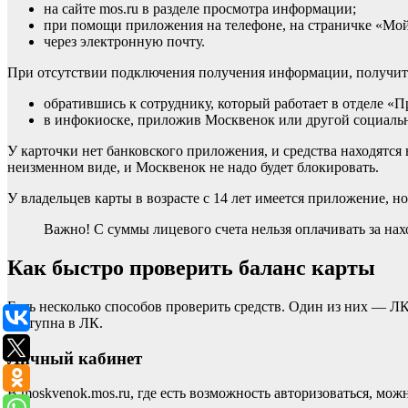
на сайте mos.ru в разделе просмотра информации;
при помощи приложения на телефоне, на страничке «Мой
через электронную почту.
При отсутствии подключения получения информации, получит
обратившись к сотруднику, который работает в отделе «П
в инфокиоске, приложив Москвенок или другой социаль
У карточки нет банковского приложения, и средства находятся 
неизменном виде, и Москвенок не надо будет блокировать.
У владельцев карты в возрасте с 14 лет имеется приложение, но
Важно! С суммы лицевого счета нельзя оплачивать за на
Как быстро проверить баланс карты
Есть несколько способов проверить средств. Один из них — Л
доступна в ЛК.
Личный кабинет
В moskvenok.mos.ru, где есть возможность авторизоваться, мо