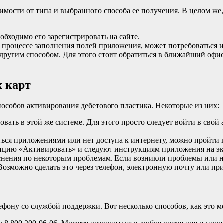
имости от типа и выбранного способа ее получения. В целом ж
обходимо его зарегистрировать на сайте.
процессе заполнения полей приложения, может потребоваться и
другим способом. Для этого стоит обратиться в ближайший офис
х карт
способов активирования дебетового пластика. Некоторые из них:
овать в этой же системе. Для этого просто следует войти в свой
ться приложениями или нет доступа к интернету, можно пройти п
опцию «Активировать» и следуют инструкциям приложения на эк
яснения по некоторым проблемам. Если возникли проблемы или 
Возможно сделать это через телефон, электронную почту или при
фону со службой поддержки. Вот несколько способов, как это м
 8 800 200-06-06. Можете дозвониться в любое время дня и ноч