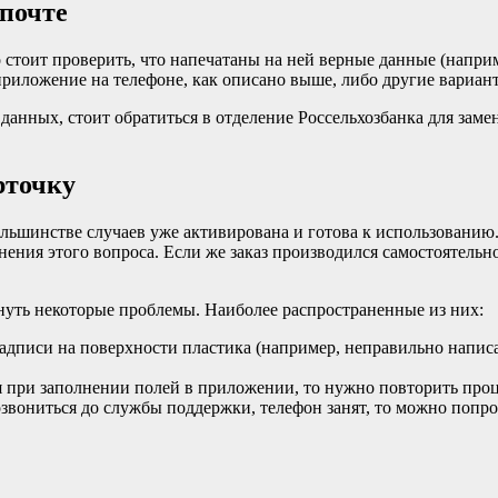
 почте
о стоит проверить, что напечатаны на ней верные данные (напри
 приложение на телефоне, как описано выше, либо другие вариан
данных, стоит обратиться в отделение Россельхозбанка для заме
рточку
большинстве случаев уже активирована и готова к использованию.
ения этого вопроса. Если же заказ производился самостоятельно
кнуть некоторые проблемы. Наиболее распространенные из них:
писи на поверхности пластика (например, неправильно написана
при заполнении полей в приложении, то нужно повторить процес
озвониться до службы поддержки, телефон занят, то можно попро