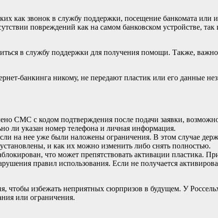
аких как звонок в службу поддержки, посещение банкомата или 
утствии повреждений как на самом банковском устройстве, так 
титься в службу поддержки для получения помощи. Также, важно
ернет-банкинга никому, не передают пластик или его данные не
ено СМС с кодом подтверждения после подачи заявки, возможно
о ли указан номер телефона и личная информация.
сли на нее уже были наложены ограничения. В этом случае держа
 установлены, и как их можно изменить либо снять полностью.
аблокирован, что может препятствовать активации пластика. Пр
арушения правил использования. Если не получается активироват
я, чтобы избежать неприятных сюрпризов в будущем. У Россельх
ания или ограничения.