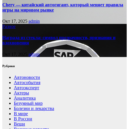
Chery — китайский автогигант, который меняет правила
игры на мировом рынке
Окт 17, 2025
admin
Разное
Награда из стекла: символ прозрачности, признания и
вдохновения
Окт 17, 2025
admin
Рубрики
Автоновости
Автособытия
Автоэксперт
Актеры
Аналитика
Безумный мир
Болезни и лекарства
В мире
В России
Вещи