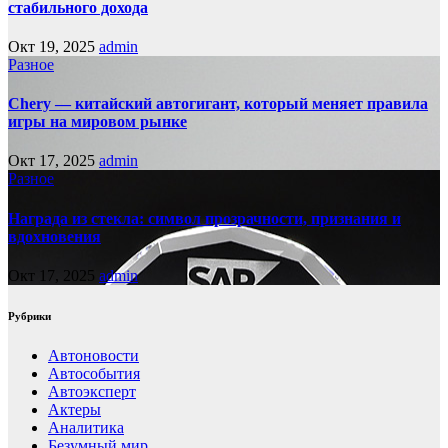
стабильного дохода
Окт 19, 2025
admin
Разное
Chery — китайский автогигант, который меняет правила
игры на мировом рынке
Окт 17, 2025
admin
Разное
Награда из стекла: символ прозрачности, признания и
вдохновения
Окт 17, 2025
admin
Рубрики
Автоновости
Автособытия
Автоэксперт
Актеры
Аналитика
Безумный мир