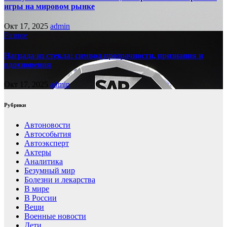
игры на мировом рынке
Окт 17, 2025
admin
Разное
Награда из стекла: символ прозрачности, признания и
вдохновения
Окт 17, 2025
admin
Рубрики
Автоновости
Автособытия
Автоэксперт
Актеры
Аналитика
Безумный мир
Болезни и лекарства
В мире
В России
Вещи
Военные новости
Дети