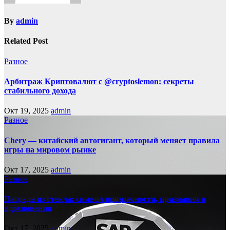
By
admin
Related Post
Разное
Арбитраж Криптовалют с @cryptoslemon: секреты
стабильного дохода
Окт 19, 2025
admin
Разное
Chery — китайский автогигант, который меняет правила
игры на мировом рынке
Окт 17, 2025
admin
Разное
Награда из стекла: символ прозрачности, признания и
вдохновения
Окт 17, 2025
admin