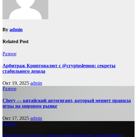
By
admin
Related Post
Разное
Арбитраж Криптовалют с @cryptoslemon: секреты
стабильного дохода
Окт 19, 2025
admin
Разное
Chery — китайский автогигант, который меняет правила
игры на мировом рынке
Окт 17, 2025
admin
Разное
Награда из стекла: символ прозрачности, признания и