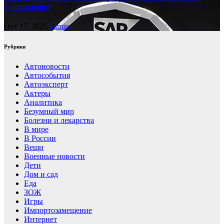
вдохновения
Окт 17, 2025
admin
Рубрики
Автоновости
Автособытия
Автоэксперт
Актеры
Аналитика
Безумный мир
Болезни и лекарства
В мире
В России
Вещи
Военные новости
Дети
Дом и сад
Еда
ЗОЖ
Игры
Импортозамещение
Интернет