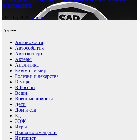
вдохновения
Окт 17, 2025
admin
Рубрики
Автоновости
Автособытия
Автоэксперт
Актеры
Аналитика
Безумный мир
Болезни и лекарства
В мире
В России
Вещи
Военные новости
Дети
Дом и сад
Еда
ЗОЖ
Игры
Импортозамещение
Интернет