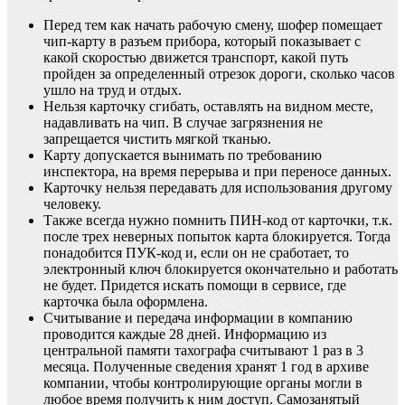
Перед тем как начать рабочую смену, шофер помещает
чип-карту в разъем прибора, который показывает с
какой скоростью движется транспорт, какой путь
пройден за определенный отрезок дороги, сколько часов
ушло на труд и отдых.
Нельзя карточку сгибать, оставлять на видном месте,
надавливать на чип. В случае загрязнения не
запрещается чистить мягкой тканью.
Карту допускается вынимать по требованию
инспектора, на время перерыва и при переносе данных.
Карточку нельзя передавать для использования другому
человеку.
Также всегда нужно помнить ПИН-код от карточки, т.к.
после трех неверных попыток карта блокируется. Тогда
понадобится ПУК-код и, если он не сработает, то
электронный ключ блокируется окончательно и работать
не будет. Придется искать помощи в сервисе, где
карточка была оформлена.
Считывание и передача информации в компанию
проводится каждые 28 дней. Информацию из
центральной памяти тахографа считывают 1 раз в 3
месяца. Полученные сведения хранят 1 год в архиве
компании, чтобы контролирующие органы могли в
любое время получить к ним доступ. Самозанятый