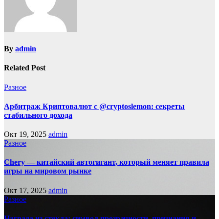
By
admin
Related Post
Разное
Арбитраж Криптовалют с @cryptoslemon: секреты
стабильного дохода
Окт 19, 2025
admin
Разное
Chery — китайский автогигант, который меняет правила
игры на мировом рынке
Окт 17, 2025
admin
Разное
Награда из стекла: символ прозрачности, признания и