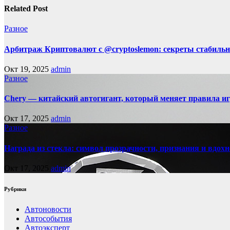
Related Post
Разное
Арбитраж Криптовалют с @cryptoslemon: секреты стабильн
Окт 19, 2025
admin
Разное
Chery — китайский автогигант, который меняет правила 
Окт 17, 2025
admin
Разное
Награда из стекла: символ прозрачности, признания и вдох
Окт 17, 2025
admin
Рубрики
Автоновости
Автособытия
Автоэксперт