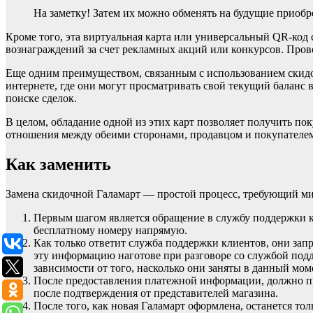
На заметку! Затем их можно обменять на будущие приобр
Кроме того, эта виртуальная карта или универсальный QR-к
вознаграждений за счет рекламных акций или конкурсов. Пров
Еще одним преимуществом, связанным с использованием скидоч
интернете, где они могут просматривать свой текущий баланс
поиске сделок.
В целом, обладание одной из этих карт позволяет получить по
отношения между обеими сторонами, продавцом и покупателе
Как заменить
Замена скидочной Галамарт — простой процесс, требующий м
Первым шагом является обращение в службу поддержки кл
бесплатному номеру напрямую.
Как только ответит служба поддержки клиентов, они запр
эту информацию наготове при разговоре со службой подде
зависимости от того, насколько они заняты в данный мом
После предоставления платежной информации, должно при
после подтверждения от представителей магазина.
После того, как новая Галамарт оформлена, останется то