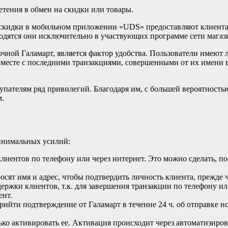
етения в обмен на скидки или товары.
од скидки в мобильном приложении «UDS» предоставляют клиен
одятся они исключительно в участвующих программе сети магази
ной Галамарт, является фактор удобства. Пользователи имеют л
 вместе с последними транзакциями, совершенными от их имени 
купателям ряд привилегий. Благодаря им, с большей вероятность
м.
инимальных усилий:
иентов по телефону или через интернет. Это можно сделать, по
осят имя и адрес, чтобы подтвердить личность клиента, прежде 
ржки клиентов, т.к. для завершения транзакции по телефону или
ент.
йти подтверждение от Галамарт в течение 24 ч. об отправке но
лько активировать ее. Активация происходит через автоматизир