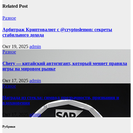
Related Post
Разное
Арбитраж Криптовалют с @cryptoslemon: секреты
стабильного дохода
Окт 19, 2025
admin
Разное
Chery — китайский автогигант, который меняет правила
игры на мировом рынке
Окт 17, 2025
admin
Разное
Награда из стекла: символ прозрачности, признания и
вдохновения
Окт 17, 2025
admin
Рубрики