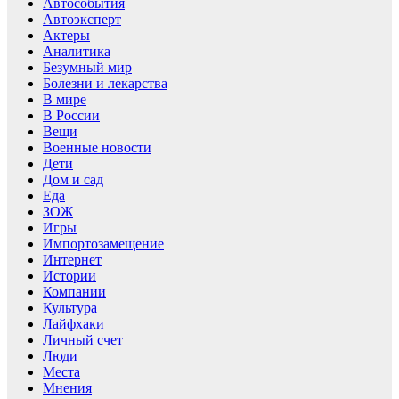
Автособытия
Автоэксперт
Актеры
Аналитика
Безумный мир
Болезни и лекарства
В мире
В России
Вещи
Военные новости
Дети
Дом и сад
Еда
ЗОЖ
Игры
Импортозамещение
Интернет
Истории
Компании
Культура
Лайфхаки
Личный счет
Люди
Места
Мнения