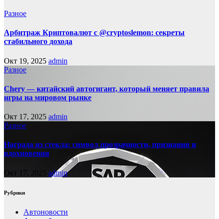
Разное
Арбитраж Криптовалют с @cryptoslemon: секреты
стабильного дохода
Окт 19, 2025
admin
Разное
Chery — китайский автогигант, который меняет правила
игры на мировом рынке
Окт 17, 2025
admin
Разное
Награда из стекла: символ прозрачности, признания и
вдохновения
Окт 17, 2025
admin
Рубрики
Автоновости